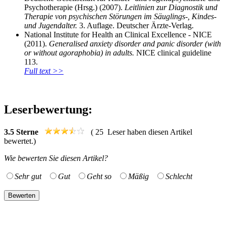
Psychotherapie (Hrsg.) (2007).
Leitlinien zur Diagnostik und
Therapie von psychischen Störungen im Säuglings-, Kindes-
und Jugendalter.
3. Auflage. Deutscher Ärzte-Verlag.
National Institute for Health an Clinical Excellence - NICE
(2011).
Generalised anxiety disorder and panic disorder (with
or without agoraphobia) in adults.
NICE clinical guideline
113.
Full text >>
Leserbewertung:
3.5
Sterne
(
25
Leser haben diesen Artikel
bewertet.)
Wie bewerten Sie diesen Artikel?
Sehr gut
Gut
Geht so
Mäßig
Schlecht