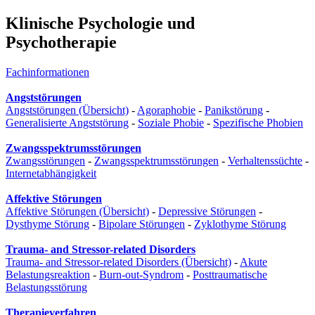
Klinische Psychologie und
Psychotherapie
Fachinformationen
Angststörungen
Angststörungen (Übersicht)
-
Agoraphobie
-
Panikstörung
-
Generalisierte Angststörung
-
Soziale Phobie
-
Spezifische Phobien
Zwangsspektrumsstörungen
Zwangsstörungen
-
Zwangsspektrumsstörungen
-
Verhaltenssüchte
-
Internetabhängigkeit
Affektive Störungen
Affektive Störungen (Übersicht)
-
Depressive Störungen
-
Dysthyme Störung
-
Bipolare Störungen
-
Zyklothyme Störung
Trauma- and Stressor-related Disorders
Trauma- and Stressor-related Disorders (Übersicht)
-
Akute
Belastungsreaktion
-
Burn-out-Syndrom
-
Posttraumatische
Belastungsstörung
Therapieverfahren