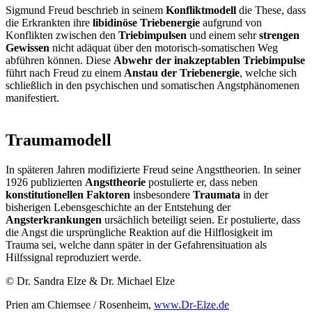
Sigmund Freud beschrieb in seinem
Konfliktmodell
die These, dass
die Erkrankten ihre
libidinöse Triebenergie
aufgrund von
Konflikten zwischen den
Triebimpulsen
und einem sehr
strengen
Gewissen
nicht adäquat über den motorisch-somatischen Weg
abführen können. Diese
Abwehr der inakzeptablen Triebimpulse
führt nach Freud zu einem
Anstau der Triebenergie
, welche sich
schließlich in den psychischen und somatischen Angstphänomenen
manifestiert.
Traumamodell
In späteren Jahren modifizierte Freud seine Angsttheorien. In seiner
1926 publizierten
Angsttheorie
postulierte er, dass neben
konstitutionellen Faktoren
insbesondere
Traumata
in der
bisherigen Lebensgeschichte an der Entstehung der
Angsterkrankungen
ursächlich beteiligt seien. Er postulierte, dass
die Angst die ursprüngliche Reaktion auf die Hilflosigkeit im
Trauma sei, welche dann später in der Gefahrensituation als
Hilfssignal reproduziert werde.
© Dr. Sandra Elze & Dr. Michael Elze
Prien am Chiemsee / Rosenheim,
www.Dr-Elze.de