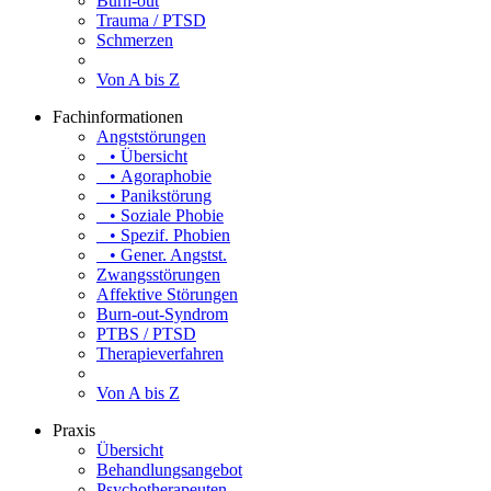
Burn-out
Trauma / PTSD
Schmerzen
Von A bis Z
Fachinformationen
Angststörungen
• Übersicht
• Agoraphobie
• Panikstörung
• Soziale Phobie
• Spezif. Phobien
• Gener. Angstst.
Zwangsstörungen
Affektive Störungen
Burn-out-Syndrom
PTBS / PTSD
Therapieverfahren
Von A bis Z
Praxis
Übersicht
Behandlungsangebot
Psychotherapeuten