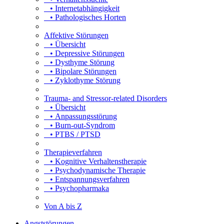
• Internetabhängigkeit
• Pathologisches Horten
Affektive Störungen
• Übersicht
• Depressive Störungen
• Dysthyme Störung
• Bipolare Störungen
• Zyklothyme Störung
Trauma- and Stressor-related Disorders
• Übersicht
• Anpassungsstörung
• Burn-out-Syndrom
• PTBS / PTSD
Therapieverfahren
• Kognitive Verhaltenstherapie
• Psychodynamische Therapie
• Entspannungsverfahren
• Psychopharmaka
Von A bis Z
Angststörungen