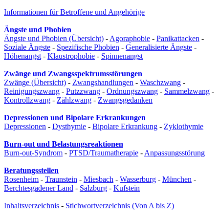
Informationen für Betroffene und Angehörige
Ängste und Phobien
Ängste und Phobien (Übersicht)
-
Agoraphobie
-
Panikattacken
-
Soziale Ängste
-
Spezifische Phobien
-
Generalisierte Ängste
-
Höhenangst
-
Klaustrophobie
-
Spinnenangst
Zwänge und Zwangsspektrumsstörungen
Zwänge (Übersicht)
-
Zwangshandlungen
-
Waschzwang
-
Reinigungszwang
-
Putzzwang
-
Ordnungszwang
-
Sammelzwang
-
Kontrollzwang
-
Zählzwang
-
Zwangsgedanken
Depressionen und Bipolare Erkrankungen
Depressionen
-
Dysthymie
-
Bipolare Erkrankung
-
Zyklothymie
Burn-out und Belastungsreaktionen
Burn-out-Syndrom
-
PTSD/Traumatherapie
-
Anpassungsstörung
Beratungsstellen
Rosenheim
-
Traunstein
-
Miesbach
-
Wasserburg
-
München
-
Berchtesgadener Land
-
Salzburg
-
Kufstein
Inhaltsverzeichnis
-
Stichwortverzeichnis (Von A bis Z)