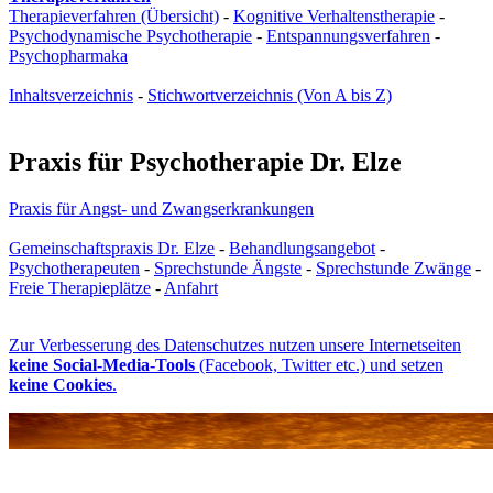
Therapieverfahren (Übersicht)
-
Kognitive Verhaltenstherapie
-
Psychodynamische Psychotherapie
-
Entspannungsverfahren
-
Psychopharmaka
Inhaltsverzeichnis
-
Stichwortverzeichnis (Von A bis Z)
Praxis für Psychotherapie Dr. Elze
Praxis für Angst- und Zwangs­erkrankungen
Gemeinschaftspraxis Dr. Elze
-
Behandlungsangebot
-
Psychotherapeuten
-
Sprechstunde Ängste
-
Sprechstunde Zwänge
-
Freie Therapieplätze
-
Anfahrt
Zur Verbesserung des Datenschutzes nutzen unsere Internetseiten
keine Social-Media-Tools
(Facebook, Twitter etc.) und setzen
keine Cookies
.