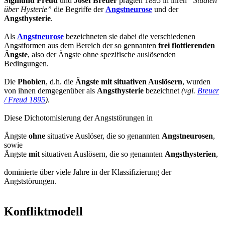
Sigmund Freud
und
Josef Breuer
prägten 1895 in ihren
“Studien
über Hysterie”
die Begriffe der
Angstneurose
und der
Angsthysterie
.
Als
Angstneurose
bezeichneten sie dabei die verschiedenen
Angstformen aus dem Bereich der so gennanten
frei flottierenden
Ängste
, also der Ängste ohne spezifische auslösenden
Bedingungen.
Die
Phobien
, d.h. die
Ängste mit situativen Auslösern
, wurden
von ihnen demgegenüber als
Angsthysterie
bezeichnet
(vgl.
Breuer
/ Freud 1895
)
.
Diese Dichotomisierung der Angststörungen in
Ängste
ohne
situative Auslöser, die so genannten
Angstneurosen
,
sowie
Ängste
mit
situativen Auslösern, die so genannten
Angsthysterien
,
dominierte über viele Jahre in der Klassifizierung der
Angststörungen.
Konfliktmodell