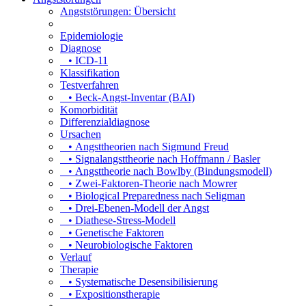
Angststörungen: Übersicht
Epidemiologie
Diagnose
• ICD-11
Klassifikation
Testverfahren
• Beck-Angst-Inventar (BAI)
Komorbidität
Differenzialdiagnose
Ursachen
• Angsttheorien nach Sigmund Freud
• Signalangsttheorie nach Hoffmann / Basler
• Angsttheorie nach Bowlby (Bindungsmodell)
• Zwei-Faktoren-Theorie nach Mowrer
• Biological Preparedness nach Seligman
• Drei-Ebenen-Modell der Angst
• Diathese-Stress-Modell
• Genetische Faktoren
• Neurobiologische Faktoren
Verlauf
Therapie
• Systematische Desensibilisierung
• Expositionstherapie