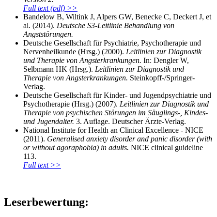
Full text (pdf) >>
Bandelow B, Wiltink J, Alpers GW, Benecke C, Deckert J, et
al. (2014).
Deutsche S3-Leitlinie Behandlung von
Angststörungen.
Deutsche Gesellschaft für Psychiatrie, Psychotherapie und
Nervenheilkunde (Hrsg.) (2000).
Leitlinien zur Diagnostik
und Therapie von Angsterkrankungen.
In: Dengler W,
Selbmann HK (Hrsg.).
Leitlinien zur Diagnostik und
Therapie von Angsterkrankungen.
Steinkopff-/Springer-
Verlag.
Deutsche Gesellschaft für Kinder- und Jugendpsychiatrie und
Psychotherapie (Hrsg.) (2007).
Leitlinien zur Diagnostik und
Therapie von psychischen Störungen im Säuglings-, Kindes-
und Jugendalter.
3. Auflage. Deutscher Ärzte-Verlag.
National Institute for Health an Clinical Excellence - NICE
(2011).
Generalised anxiety disorder and panic disorder (with
or without agoraphobia) in adults.
NICE clinical guideline
113.
Full text >>
Leserbewertung: