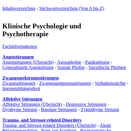
Inhaltsverzeichnis
-
Stichwortverzeichnis (Von A bis Z)
Klinische Psychologie und
Psychotherapie
Fachinformationen
Angststörungen
Angststörungen (Übersicht)
-
Agoraphobie
-
Panikstörung
-
Generalisierte Angststörung
-
Soziale Phobie
-
Spezifische Phobien
Zwangsspektrumsstörungen
Zwangsstörungen
-
Zwangsspektrumsstörungen
-
Verhaltenssüchte
-
Internetabhängigkeit
Affektive Störungen
Affektive Störungen (Übersicht)
-
Depressive Störungen
-
Dysthyme Störung
-
Bipolare Störungen
-
Zyklothyme Störung
Trauma- and Stressor-related Disorders
Trauma- and Stressor-related Disorders (Übersicht)
-
Akute
Belastungsreaktion
-
Burn-out-Syndrom
-
Posttraumatische