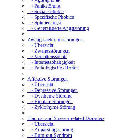
• Agoraphobie
• Panikstörung
• Soziale Phobie
• Spezifische Phobien
• Spinnenangst
• Generalisierte Angststörung
Zwangsspektrumsstörungen
• Übersicht
• Zwangsstörungen
• Verhaltenssüchte
• Internetabhängigkeit
• Pathologisches Horten
Affektive Störungen
• Übersicht
• Depressive Störungen
• Dysthyme Störung
• Bipolare Störungen
• Zyklothyme Störung
Trauma- and Stressor-related Disorders
• Übersicht
• Anpassungsstörung
• Burn-out-Syndrom