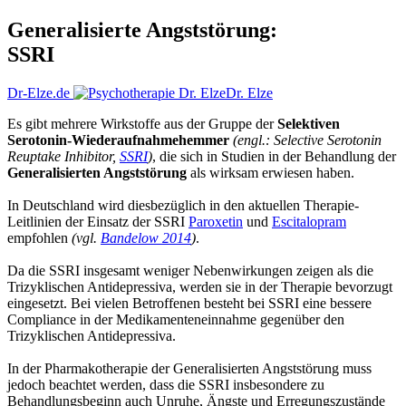
Generalisierte Angststörung:
SSRI
Dr-Elze.de
Dr. Elze
Es gibt mehrere Wirkstoffe aus der Gruppe der
Selektiven
Serotonin-Wiederaufnahme­hemmer
(engl.: Selective Serotonin
Reuptake Inhibitor,
SSRI
)
, die sich in Studien in der Behandlung der
Generalisierten Angststörung
als wirksam erwiesen haben.
In Deutschland wird diesbezüglich in den aktuellen Therapie-
Leitlinien der Einsatz der SSRI
Paroxetin
und
Escitalopram
empfohlen
(vgl.
Bandelow 2014
)
.
Da die SSRI insgesamt weniger Nebenwirkungen zeigen als die
Trizyklischen Antidepressiva, werden sie in der Therapie bevorzugt
eingesetzt. Bei vielen Betroffenen besteht bei SSRI eine bessere
Compliance in der Medikamenteneinnahme gegenüber den
Trizyklischen Antidepressiva.
In der Pharmakotherapie der Generalisierten Angststörung muss
jedoch beachtet werden, dass die SSRI insbesondere zu
Behandlungsbeginn auch Unruhe, Ängste und Erregungszustände