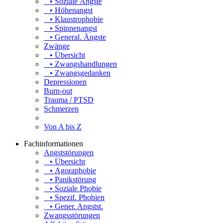
• Soziale Ängste
• Höhenangst
• Klaustrophobie
• Spinnenangst
• General. Ängste
Zwänge
• Übersicht
• Zwangshandlungen
• Zwangsgedanken
Depressionen
Burn-out
Trauma / PTSD
Schmerzen
Von A bis Z
Fachinformationen
Angststörungen
• Übersicht
• Agoraphobie
• Panikstörung
• Soziale Phobie
• Spezif. Phobien
• Gener. Angstst.
Zwangsstörungen