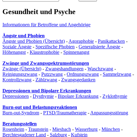
Gesundheit und Psyche
Informationen für Betroffene und Angehörige
Ängste und Phobien
Ängste und Phobien (Übersicht)
-
Agoraphobie
-
Panikattacken
-
Soziale Ängste
-
Spezifische Phobien
-
Generalisierte Ängste
-
Höhenangst
-
Klaustrophobie
-
Spinnenangst
Zwänge und Zwangsspektrumsstörungen
Zwänge (Übersicht)
-
Zwangshandlungen
-
Waschzwang
-
Reinigungszwang
-
Putzzwang
-
Ordnungszwang
-
Sammelzwang
-
Kontrollzwang
-
Zählzwang
-
Zwangsgedanken
Depressionen und Bipolare Erkrankungen
Depressionen
-
Dysthymie
-
Bipolare Erkrankung
-
Zyklothymie
Burn-out und Belastungsreaktionen
Burn-out-Syndrom
-
PTSD/Traumatherapie
-
Anpassungsstörung
Beratungsstellen
Rosenheim
-
Traunstein
-
Miesbach
-
Wasserburg
-
München
-
Berchtesgadener Land
-
Salzburg
-
Kufstein