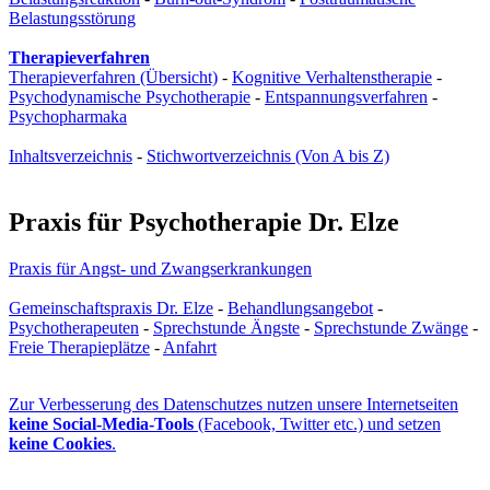
Belastungsstörung
Therapieverfahren
Therapieverfahren (Übersicht)
-
Kognitive Verhaltenstherapie
-
Psychodynamische Psychotherapie
-
Entspannungsverfahren
-
Psychopharmaka
Inhaltsverzeichnis
-
Stichwortverzeichnis (Von A bis Z)
Praxis für Psychotherapie Dr. Elze
Praxis für Angst- und Zwangs­erkrankungen
Gemeinschaftspraxis Dr. Elze
-
Behandlungsangebot
-
Psychotherapeuten
-
Sprechstunde Ängste
-
Sprechstunde Zwänge
-
Freie Therapieplätze
-
Anfahrt
Zur Verbesserung des Datenschutzes nutzen unsere Internetseiten
keine Social-Media-Tools
(Facebook, Twitter etc.) und setzen
keine Cookies
.