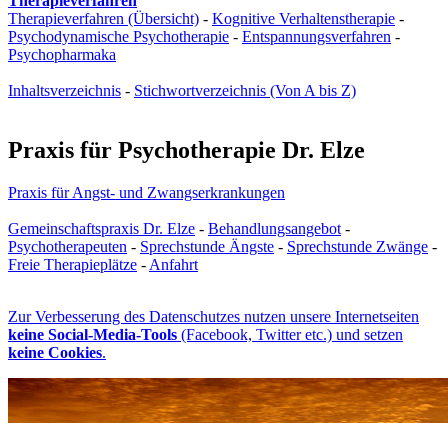
Therapieverfahren
Therapieverfahren (Übersicht)
-
Kognitive Verhaltenstherapie
-
Psychodynamische Psychotherapie
-
Entspannungsverfahren
-
Psychopharmaka
Inhaltsverzeichnis
-
Stichwortverzeichnis (Von A bis Z)
Praxis für Psychotherapie Dr. Elze
Praxis für Angst- und Zwangs­erkrankungen
Gemeinschaftspraxis Dr. Elze
-
Behandlungsangebot
-
Psychotherapeuten
-
Sprechstunde Ängste
-
Sprechstunde Zwänge
-
Freie Therapieplätze
-
Anfahrt
Zur Verbesserung des Datenschutzes nutzen unsere Internetseiten
keine Social-Media-Tools
(Facebook, Twitter etc.) und setzen
keine Cookies
.