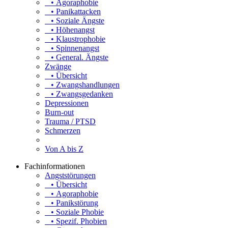
• Agoraphobie
• Panikattacken
• Soziale Ängste
• Höhenangst
• Klaustrophobie
• Spinnenangst
• General. Ängste
Zwänge
• Übersicht
• Zwangshandlungen
• Zwangsgedanken
Depressionen
Burn-out
Trauma / PTSD
Schmerzen
Von A bis Z
Fachinformationen
Angststörungen
• Übersicht
• Agoraphobie
• Panikstörung
• Soziale Phobie
• Spezif. Phobien