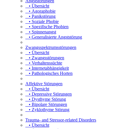
Angststörungen
• Übersicht
• Agoraphobie
• Panikstörung
• Soziale Phobie
• Spezifische Phobien
• Spinnenangst
• Generalisierte Angststörung
Zwangsspektrumsstörungen
• Übersicht
• Zwangsstörungen
• Verhaltenssüchte
• Internetabhängigkeit
• Pathologisches Horten
Affektive Störungen
• Übersicht
• Depressive Störungen
• Dysthyme Störung
• Bipolare Störungen
• Zyklothyme Störung
Trauma- and Stressor-related Disorders
• Übersicht