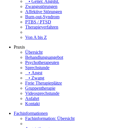
• Gener. Angstst.
Zwangsstörungen
Affektive Störungen
Burn-out-Syndrom
PTBS / PTSD
Therapieverfahren
Von A bis Z
Praxis
Übersicht
Behandlungsangebot
Psychotherapeuten
Sprechstunde
• Angst
• Zwang
Freie Therapieplätze
Gruppentherapie
Videosprechstunde
Anfahrt
Kontakt
Fachinformationen
Fachinformation: Übersicht