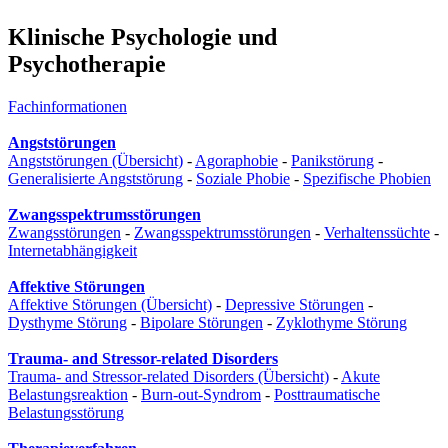
Klinische Psychologie und
Psychotherapie
Fachinformationen
Angststörungen
Angststörungen (Übersicht)
-
Agoraphobie
-
Panikstörung
-
Generalisierte Angststörung
-
Soziale Phobie
-
Spezifische Phobien
Zwangsspektrumsstörungen
Zwangsstörungen
-
Zwangsspektrumsstörungen
-
Verhaltenssüchte
-
Internetabhängigkeit
Affektive Störungen
Affektive Störungen (Übersicht)
-
Depressive Störungen
-
Dysthyme Störung
-
Bipolare Störungen
-
Zyklothyme Störung
Trauma- and Stressor-related Disorders
Trauma- and Stressor-related Disorders (Übersicht)
-
Akute
Belastungsreaktion
-
Burn-out-Syndrom
-
Posttraumatische
Belastungsstörung