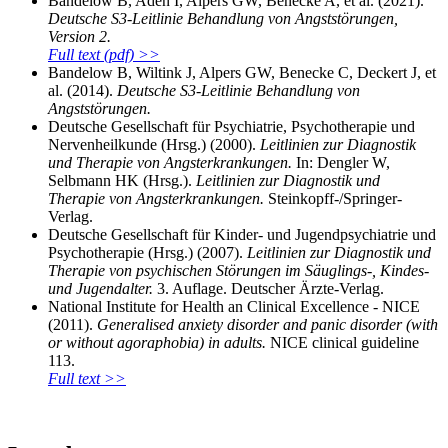
Bandelow B, Aden I, Alpers GW, Benecke A, et al. (2021).
Deutsche S3-Leitlinie Behandlung von Angststörungen,
Version 2.
Full text (pdf) >>
Bandelow B, Wiltink J, Alpers GW, Benecke C, Deckert J, et
al. (2014).
Deutsche S3-Leitlinie Behandlung von
Angststörungen.
Deutsche Gesellschaft für Psychiatrie, Psychotherapie und
Nervenheilkunde (Hrsg.) (2000).
Leitlinien zur Diagnostik
und Therapie von Angsterkrankungen.
In: Dengler W,
Selbmann HK (Hrsg.).
Leitlinien zur Diagnostik und
Therapie von Angsterkrankungen.
Steinkopff-/Springer-
Verlag.
Deutsche Gesellschaft für Kinder- und Jugendpsychiatrie und
Psychotherapie (Hrsg.) (2007).
Leitlinien zur Diagnostik und
Therapie von psychischen Störungen im Säuglings-, Kindes-
und Jugendalter.
3. Auflage. Deutscher Ärzte-Verlag.
National Institute for Health an Clinical Excellence - NICE
(2011).
Generalised anxiety disorder and panic disorder (with
or without agoraphobia) in adults.
NICE clinical guideline
113.
Full text >>