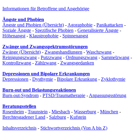
Informationen für Betroffene und Angehörige
Ängste und Phobien
Ängste und Phobien (Übersicht)
-
Agoraphobie
-
Panikattacken
-
Soziale Ängste
-
Spezifische Phobien
-
Generalisierte Ängste
-
Höhenangst
-
Klaustrophobie
-
Spinnenangst
Zwänge und Zwangsspektrumsstörungen
Zwänge (Übersicht)
-
Zwangshandlungen
-
Waschzwang
-
Reinigungszwang
-
Putzzwang
-
Ordnungszwang
-
Sammelzwang
-
Kontrollzwang
-
Zählzwang
-
Zwangsgedanken
Depressionen und Bipolare Erkrankungen
Depressionen
-
Dysthymie
-
Bipolare Erkrankung
-
Zyklothymie
Burn-out und Belastungsreaktionen
Burn-out-Syndrom
-
PTSD/Traumatherapie
-
Anpassungsstörung
Beratungsstellen
Rosenheim
-
Traunstein
-
Miesbach
-
Wasserburg
-
München
-
Berchtesgadener Land
-
Salzburg
-
Kufstein
Inhaltsverzeichnis
-
Stichwortverzeichnis (Von A bis Z)