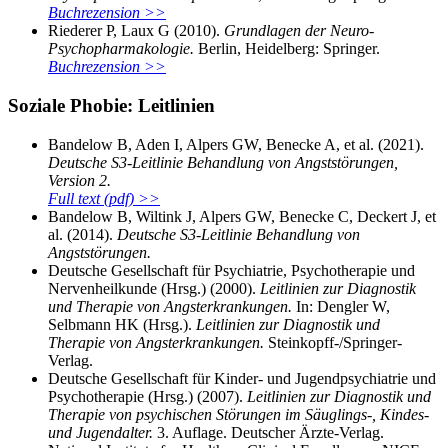
Buchrezension >>
Riederer P, Laux G (2010).
Grundlagen der Neuro-
Psychopharmakologie.
Berlin, Heidelberg: Springer.
Buchrezension >>
Soziale Phobie: Leitlinien
Bandelow B, Aden I, Alpers GW, Benecke A, et al. (2021).
Deutsche S3-Leitlinie Behandlung von Angststörungen,
Version 2.
Full text (pdf) >>
Bandelow B, Wiltink J, Alpers GW, Benecke C, Deckert J, et
al. (2014).
Deutsche S3-Leitlinie Behandlung von
Angststörungen.
Deutsche Gesellschaft für Psychiatrie, Psychotherapie und
Nervenheilkunde (Hrsg.) (2000).
Leitlinien zur Diagnostik
und Therapie von Angsterkrankungen.
In: Dengler W,
Selbmann HK (Hrsg.).
Leitlinien zur Diagnostik und
Therapie von Angsterkrankungen.
Steinkopff-/Springer-
Verlag.
Deutsche Gesellschaft für Kinder- und Jugendpsychiatrie und
Psychotherapie (Hrsg.) (2007).
Leitlinien zur Diagnostik und
Therapie von psychischen Störungen im Säuglings-, Kindes-
und Jugendalter.
3. Auflage. Deutscher Ärzte-Verlag.