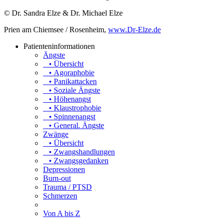
© Dr. Sandra Elze & Dr. Michael Elze
Prien am Chiemsee / Rosenheim,
www.Dr-Elze.de
Patienteninformationen
Ängste
• Übersicht
• Agoraphobie
• Panikattacken
• Soziale Ängste
• Höhenangst
• Klaustrophobie
• Spinnenangst
• General. Ängste
Zwänge
• Übersicht
• Zwangshandlungen
• Zwangsgedanken
Depressionen
Burn-out
Trauma / PTSD
Schmerzen
Von A bis Z