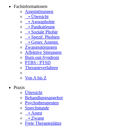
Fachinformationen
Angststörungen
• Übersicht
• Agoraphobie
• Panikstörung
• Soziale Phobie
• Spezif. Phobien
• Gener. Angstst.
Zwangsstörungen
Affektive Störungen
Burn-out-Syndrom
PTBS / PTSD
Therapieverfahren
Von A bis Z
Praxis
Übersicht
Behandlungsangebot
Psychotherapeuten
Sprechstunde
• Angst
• Zwang
Freie Therapieplätze