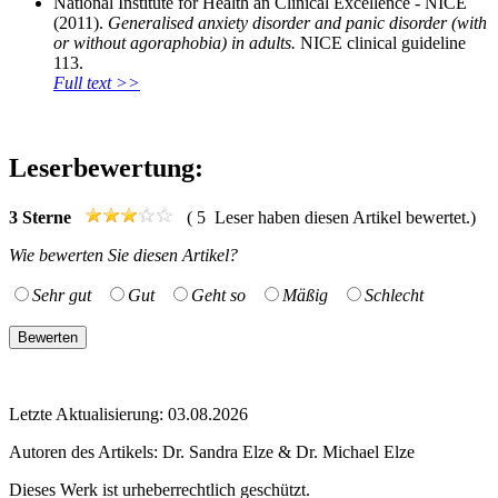
National Institute for Health an Clinical Excellence - NICE
(2011).
Generalised anxiety disorder and panic disorder (with
or without agoraphobia) in adults.
NICE clinical guideline
113.
Full text >>
Leserbewertung:
3
Sterne
(
5
Leser haben diesen Artikel bewertet.)
Wie bewerten Sie diesen Artikel?
Sehr gut
Gut
Geht so
Mäßig
Schlecht
Letzte Aktualisierung: 03.08.2026
Autoren des Artikels:
Dr. Sandra Elze & Dr. Michael Elze
Dieses Werk ist urheberrechtlich geschützt.