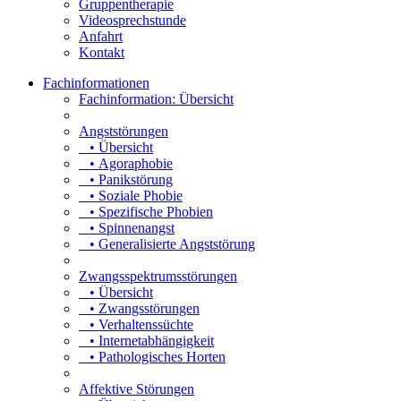
Gruppentherapie
Videosprechstunde
Anfahrt
Kontakt
Fachinformationen
Fachinformation: Übersicht
Angststörungen
• Übersicht
• Agoraphobie
• Panikstörung
• Soziale Phobie
• Spezifische Phobien
• Spinnenangst
• Generalisierte Angststörung
Zwangsspektrumsstörungen
• Übersicht
• Zwangsstörungen
• Verhaltenssüchte
• Internetabhängigkeit
• Pathologisches Horten
Affektive Störungen