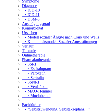
Symptome
Diagnose
• ICD-10
• ICD-11
• DSM-5
Ausprägungsgrad
Komorbidität
Ursachen
• Modell sozialer Ängste nach Clark und Wells
• Kontinuitätsmodell Sozialer Angststörungen
Verlauf
Therapie
Onlinetherapie
Pharmakotherapie
• SSRI
◦ Escitalopram
◦ Paroxetin
◦ Sertralin
• SSNRI
◦ Venlafaxin
• MAO-Hemmer
◦ Moclobemid
Fachbücher
• “Selbstzuwendung, Selbstakzeptanz,...”