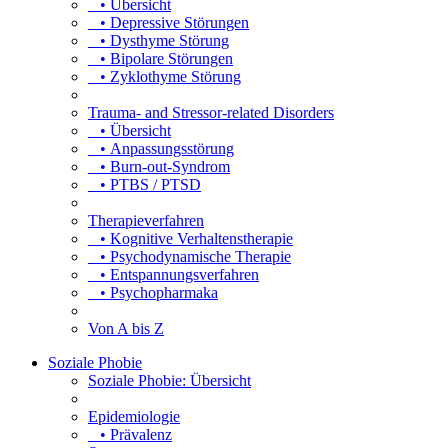
• Übersicht
• Depressive Störungen
• Dysthyme Störung
• Bipolare Störungen
• Zyklothyme Störung
Trauma- and Stressor-related Disorders
• Übersicht
• Anpassungsstörung
• Burn-out-Syndrom
• PTBS / PTSD
Therapieverfahren
• Kognitive Verhaltenstherapie
• Psychodynamische Therapie
• Entspannungsverfahren
• Psychopharmaka
Von A bis Z
Soziale Phobie
Soziale Phobie: Übersicht
Epidemiologie
• Prävalenz