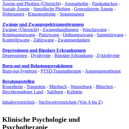
Ängste und Phobien (Übersicht)
-
Agoraphobie
-
Panikattacken
-
Soziale Ängste
-
Spezifische Phobien
-
Generalisierte Ängste
-
Höhenangst
-
Klaustrophobie
-
Spinnenangst
Zwänge und Zwangsspektrumsstörungen
Zwänge (Übersicht)
-
Zwangshandlungen
-
Waschzwang
-
Reinigungszwang
-
Putzzwang
-
Ordnungszwang
-
Sammelzwang
-
Kontrollzwang
-
Zählzwang
-
Zwangsgedanken
Depressionen und Bipolare Erkrankungen
Depressionen
-
Dysthymie
-
Bipolare Erkrankung
-
Zyklothymie
Burn-out und Belastungsreaktionen
Burn-out-Syndrom
-
PTSD/Traumatherapie
-
Anpassungsstörung
Beratungsstellen
Rosenheim
-
Traunstein
-
Miesbach
-
Wasserburg
-
München
-
Berchtesgadener Land
-
Salzburg
-
Kufstein
Inhaltsverzeichnis
-
Stichwortverzeichnis (Von A bis Z)
Klinische Psychologie und
Psychotherapie