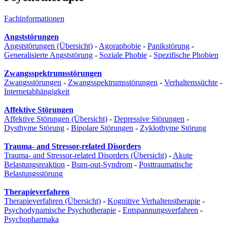
Fachinformationen
Angststörungen
Angststörungen (Übersicht)
-
Agoraphobie
-
Panikstörung
-
Generalisierte Angststörung
-
Soziale Phobie
-
Spezifische Phobien
Zwangsspektrumsstörungen
Zwangsstörungen
-
Zwangsspektrumsstörungen
-
Verhaltenssüchte
-
Internetabhängigkeit
Affektive Störungen
Affektive Störungen (Übersicht)
-
Depressive Störungen
-
Dysthyme Störung
-
Bipolare Störungen
-
Zyklothyme Störung
Trauma- and Stressor-related Disorders
Trauma- and Stressor-related Disorders (Übersicht)
-
Akute
Belastungsreaktion
-
Burn-out-Syndrom
-
Posttraumatische
Belastungsstörung
Therapieverfahren
Therapieverfahren (Übersicht)
-
Kognitive Verhaltenstherapie
-
Psychodynamische Psychotherapie
-
Entspannungsverfahren
-
Psychopharmaka