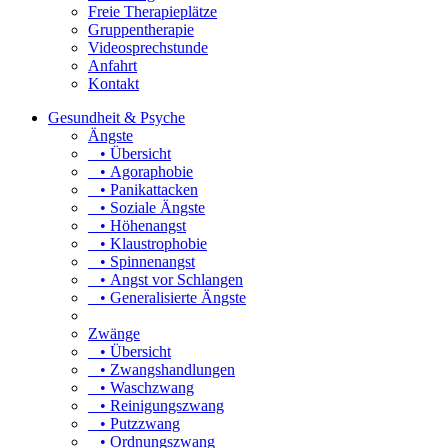
Freie Therapieplätze
Gruppentherapie
Videosprechstunde
Anfahrt
Kontakt
Gesundheit & Psyche
Ängste
• Übersicht
• Agoraphobie
• Panikattacken
• Soziale Ängste
• Höhenangst
• Klaustrophobie
• Spinnenangst
• Angst vor Schlangen
• Generalisierte Ängste
Zwänge
• Übersicht
• Zwangshandlungen
• Waschzwang
• Reinigungszwang
• Putzzwang
• Ordnungszwang