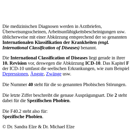
Die medizinischen Diagnosen werden in Arztbriefen,
Überweisungs­scheinen, Arbeits­unfähigkeits­bescheinigungen usw.
üblicherweise mit einer Abkürzung entsprechend der so genannten
Internationalen Klassifikation der Krankheiten
(engl.
International Classification of Diseases)
benannt.
Die
International Classification of Diseases
liegt gerade in ihrer
10. Revision
vor, deswegen die Abkürzung
ICD-10
. Das Kapitel
F
der ICD-10 umfasst die seelischen Erkrankungen, wie zum Beispiel
Depressionen
,
Ängste
,
Zwänge
usw.
Die Nummer
40
steht für die so genannten Phobischen Störungen.
Die letzte Ziffer beschreibt die genaue Ausprägungsart. Die
2
steht
dabei für die
Spezifischen Phobien
.
Die F40.2 steht also für:
Spezifische Phobien
.
© Dr. Sandra Elze & Dr. Michael Elze