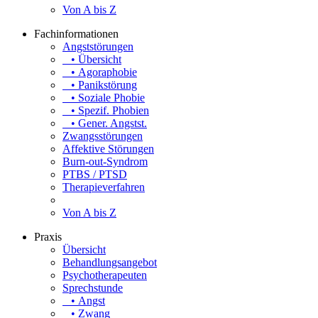
Von A bis Z
Fachinformationen
Angststörungen
• Übersicht
• Agoraphobie
• Panikstörung
• Soziale Phobie
• Spezif. Phobien
• Gener. Angstst.
Zwangsstörungen
Affektive Störungen
Burn-out-Syndrom
PTBS / PTSD
Therapieverfahren
Von A bis Z
Praxis
Übersicht
Behandlungsangebot
Psychotherapeuten
Sprechstunde
• Angst
• Zwang