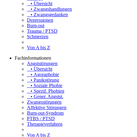
• Übersicht
• Zwangshandlungen
• Zwangsgedanken
Depressionen
Burn-out
Trauma / PTSD
Schmerzen
Von A bis Z
Fachinformationen
Angststörungen
• Übersicht
• Agoraphobie
• Panikstörung
• Soziale Phobie
• Spezif. Phobien
• Gener. Angstst.
Zwangsstörungen
Affektive Störungen
Burn-out-Syndrom
PTBS / PTSD
Therapieverfahren
Von A bis Z