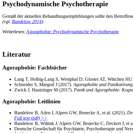
Psychodynamische Psychotherapie
Gemäß der aktuellen Behandlungsempfehlungen sollte den Betroffenen
(vgl.
Bandelow 2014
)
.
Weiterlesen:
Agoraphobie: Psychodynamische Psychotherapie
Literatur
Agoraphobie: Fachbücher
Lang T, Helbig-Lang S, Westphal D, Gloster AT, Wittchen HU
Schneider S, Margraf J (2017).
Agoraphobie und Panikstörung
Zwick J, Hautzinger M (2017).
Panik und Agoraphobie: Kognit
Agoraphobie: Leitlinien
Bandelow B, Aden I, Alpers GW, Benecke A, et al. (2021).
Deu
Full text (pdf) >>
Bandelow B, Wiltink J, Alpers GW, Benecke C, Deckert J, et a
Deutsche Gesellschaft für Psychiatrie, Psychotherapie und Ner