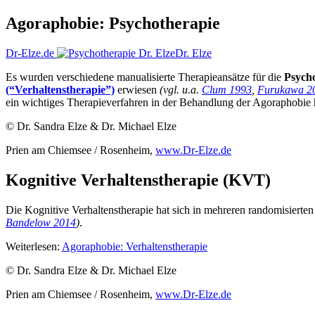
Agoraphobie: Psychotherapie
Dr-Elze.de
Dr. Elze
Es wurden verschiedene manualisierte Therapieansätze für die
Psych
(“Verhaltenstherapie”)
erwiesen
(vgl. u.a.
Clum 1993
,
Furukawa 2
ein wichtiges Therapieverfahren in der Behandlung der Agoraphobie 
© Dr. Sandra Elze & Dr. Michael Elze
Prien am Chiemsee / Rosenheim,
www.Dr-Elze.de
Kognitive Verhaltenstherapie (KVT)
Die Kognitive Verhaltenstherapie hat sich in mehreren randomisierte
Bandelow 2014
)
.
Weiterlesen:
Agoraphobie: Verhaltenstherapie
© Dr. Sandra Elze & Dr. Michael Elze
Prien am Chiemsee / Rosenheim,
www.Dr-Elze.de