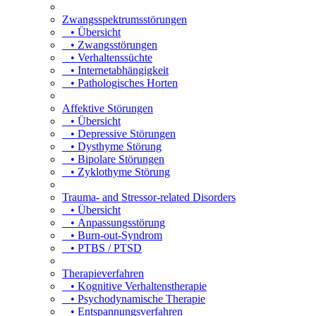
Zwangsspektrumsstörungen
• Übersicht
• Zwangsstörungen
• Verhaltenssüchte
• Internetabhängigkeit
• Pathologisches Horten
Affektive Störungen
• Übersicht
• Depressive Störungen
• Dysthyme Störung
• Bipolare Störungen
• Zyklothyme Störung
Trauma- and Stressor-related Disorders
• Übersicht
• Anpassungsstörung
• Burn-out-Syndrom
• PTBS / PTSD
Therapieverfahren
• Kognitive Verhaltenstherapie
• Psychodynamische Therapie
• Entspannungsverfahren