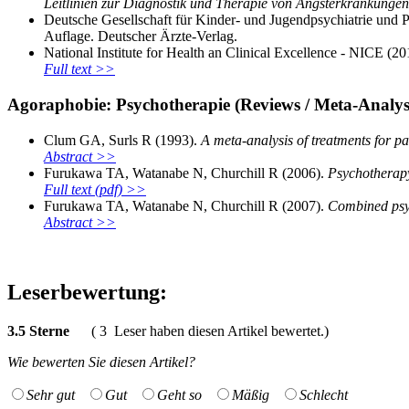
Leitlinien zur Diagnostik und Therapie von Angsterkrankungen
Deutsche Gesellschaft für Kinder- und Jugendpsychiatrie und 
Auflage. Deutscher Ärzte-Verlag.
National Institute for Health an Clinical Excellence - NICE (20
Full text >>
Agoraphobie: Psychotherapie (Reviews / Meta-Analys
Clum GA, Surls R (1993).
A meta-analysis of treatments for pa
Abstract >>
Furukawa TA, Watanabe N, Churchill R (2006).
Psychotherapy
Full text (pdf) >>
Furukawa TA, Watanabe N, Churchill R (2007).
Combined psyc
Abstract >>
Leserbewertung:
3.5
Sterne
(
3
Leser haben diesen Artikel bewertet.)
Wie bewerten Sie diesen Artikel?
Sehr gut
Gut
Geht so
Mäßig
Schlecht