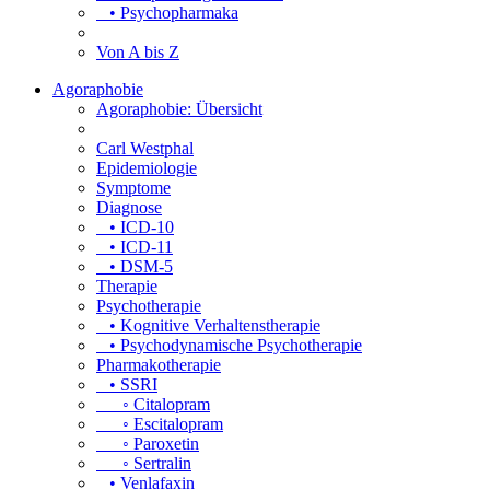
• Psychopharmaka
Von A bis Z
Agoraphobie
Agoraphobie: Übersicht
Carl Westphal
Epidemiologie
Symptome
Diagnose
• ICD-10
• ICD-11
• DSM-5
Therapie
Psychotherapie
• Kognitive Verhaltenstherapie
• Psychodynamische Psychotherapie
Pharmakotherapie
• SSRI
◦ Citalopram
◦ Escitalopram
◦ Paroxetin
◦ Sertralin
• Venlafaxin