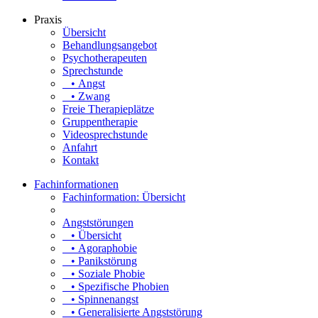
Praxis
Übersicht
Behandlungsangebot
Psychotherapeuten
Sprechstunde
• Angst
• Zwang
Freie Therapieplätze
Gruppentherapie
Videosprechstunde
Anfahrt
Kontakt
Fachinformationen
Fachinformation: Übersicht
Angststörungen
• Übersicht
• Agoraphobie
• Panikstörung
• Soziale Phobie
• Spezifische Phobien
• Spinnenangst
• Generalisierte Angststörung