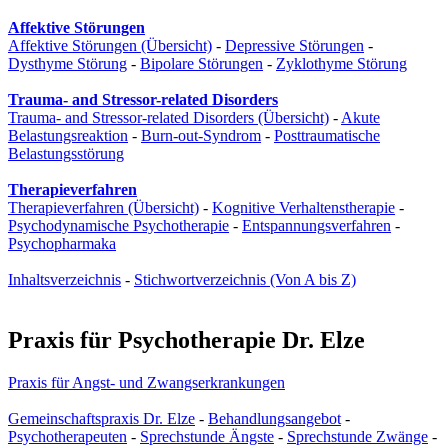
Affektive Störungen
Affektive Störungen (Übersicht)
-
Depressive Störungen
-
Dysthyme Störung
-
Bipolare Störungen
-
Zyklothyme Störung
Trauma- and Stressor-related Disorders
Trauma- and Stressor-related Disorders (Übersicht)
-
Akute
Belastungsreaktion
-
Burn-out-Syndrom
-
Posttraumatische
Belastungsstörung
Therapieverfahren
Therapieverfahren (Übersicht)
-
Kognitive Verhaltenstherapie
-
Psychodynamische Psychotherapie
-
Entspannungsverfahren
-
Psychopharmaka
Inhaltsverzeichnis
-
Stichwortverzeichnis (Von A bis Z)
Praxis für Psychotherapie Dr. Elze
Praxis für Angst- und Zwangs­erkrankungen
Gemeinschaftspraxis Dr. Elze
-
Behandlungsangebot
-
Psychotherapeuten
-
Sprechstunde Ängste
-
Sprechstunde Zwänge
-