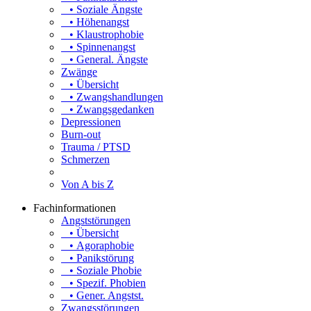
• Soziale Ängste
• Höhenangst
• Klaustrophobie
• Spinnenangst
• General. Ängste
Zwänge
• Übersicht
• Zwangshandlungen
• Zwangsgedanken
Depressionen
Burn-out
Trauma / PTSD
Schmerzen
Von A bis Z
Fachinformationen
Angststörungen
• Übersicht
• Agoraphobie
• Panikstörung
• Soziale Phobie
• Spezif. Phobien
• Gener. Angstst.
Zwangsstörungen