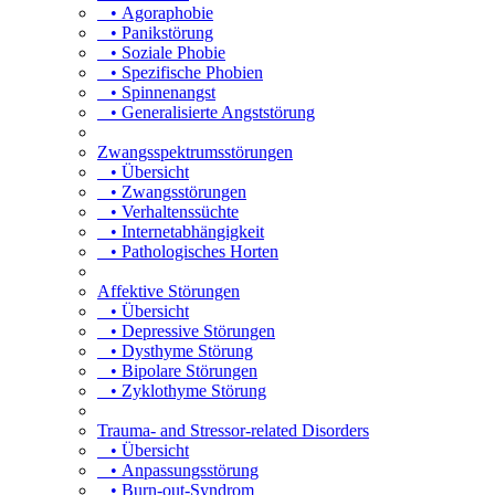
• Agoraphobie
• Panikstörung
• Soziale Phobie
• Spezifische Phobien
• Spinnenangst
• Generalisierte Angststörung
Zwangsspektrumsstörungen
• Übersicht
• Zwangsstörungen
• Verhaltenssüchte
• Internetabhängigkeit
• Pathologisches Horten
Affektive Störungen
• Übersicht
• Depressive Störungen
• Dysthyme Störung
• Bipolare Störungen
• Zyklothyme Störung
Trauma- and Stressor-related Disorders
• Übersicht
• Anpassungsstörung
• Burn-out-Syndrom