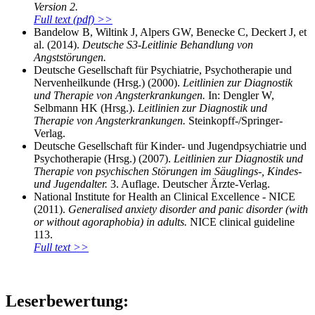
Version 2.
Full text (pdf) >>
Bandelow B, Wiltink J, Alpers GW, Benecke C, Deckert J, et
al. (2014).
Deutsche S3-Leitlinie Behandlung von
Angststörungen.
Deutsche Gesellschaft für Psychiatrie, Psychotherapie und
Nervenheilkunde (Hrsg.) (2000).
Leitlinien zur Diagnostik
und Therapie von Angsterkrankungen.
In: Dengler W,
Selbmann HK (Hrsg.).
Leitlinien zur Diagnostik und
Therapie von Angsterkrankungen.
Steinkopff-/Springer-
Verlag.
Deutsche Gesellschaft für Kinder- und Jugendpsychiatrie und
Psychotherapie (Hrsg.) (2007).
Leitlinien zur Diagnostik und
Therapie von psychischen Störungen im Säuglings-, Kindes-
und Jugendalter.
3. Auflage. Deutscher Ärzte-Verlag.
National Institute for Health an Clinical Excellence - NICE
(2011).
Generalised anxiety disorder and panic disorder (with
or without agoraphobia) in adults.
NICE clinical guideline
113.
Full text >>
Leserbewertung: