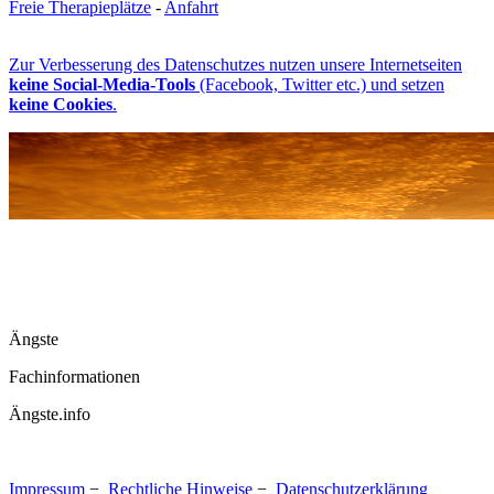
Freie Therapieplätze
-
Anfahrt
Zur Verbesserung des Datenschutzes nutzen unsere Internetseiten
keine Social-Media-Tools
(Facebook, Twitter etc.) und setzen
keine Cookies
.
Ängste
Fachinformationen
Ängste.info
Impressum
−
Rechtliche Hinweise
−
Datenschutzerklärung