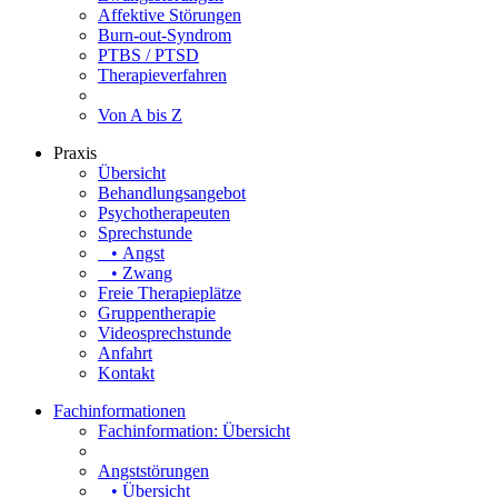
Affektive Störungen
Burn-out-Syndrom
PTBS / PTSD
Therapieverfahren
Von A bis Z
Praxis
Übersicht
Behandlungsangebot
Psychotherapeuten
Sprechstunde
• Angst
• Zwang
Freie Therapieplätze
Gruppentherapie
Videosprechstunde
Anfahrt
Kontakt
Fachinformationen
Fachinformation: Übersicht
Angststörungen
• Übersicht