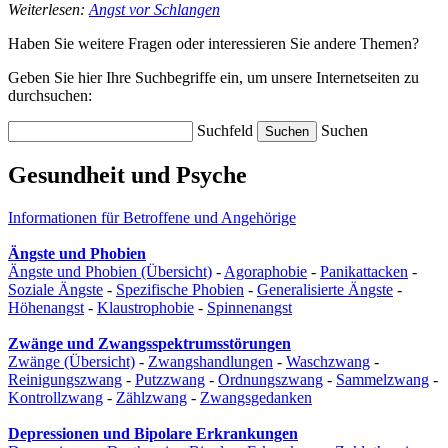
Weiterlesen:
Angst vor Schlangen
Haben Sie weitere Fragen oder interessieren Sie andere Themen?
Geben Sie hier Ihre Suchbegriffe ein, um unsere Internetseiten zu
durchsuchen:
Suchfeld
Suchen
Gesundheit und Psyche
Informationen für Betroffene und Angehörige
Ängste und Phobien
Ängste und Phobien (Übersicht)
-
Agoraphobie
-
Panikattacken
-
Soziale Ängste
-
Spezifische Phobien
-
Generalisierte Ängste
-
Höhenangst
-
Klaustrophobie
-
Spinnenangst
Zwänge und Zwangsspektrumsstörungen
Zwänge (Übersicht)
-
Zwangshandlungen
-
Waschzwang
-
Reinigungszwang
-
Putzzwang
-
Ordnungszwang
-
Sammelzwang
-
Kontrollzwang
-
Zählzwang
-
Zwangsgedanken
Depressionen und Bipolare Erkrankungen