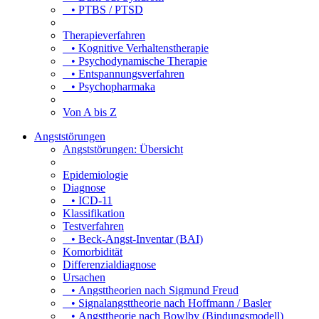
• PTBS / PTSD
Therapieverfahren
• Kognitive Verhaltenstherapie
• Psychodynamische Therapie
• Entspannungsverfahren
• Psychopharmaka
Von A bis Z
Angststörungen
Angststörungen: Übersicht
Epidemiologie
Diagnose
• ICD-11
Klassifikation
Testverfahren
• Beck-Angst-Inventar (BAI)
Komorbidität
Differenzialdiagnose
Ursachen
• Angsttheorien nach Sigmund Freud
• Signalangsttheorie nach Hoffmann / Basler
• Angsttheorie nach Bowlby (Bindungsmodell)