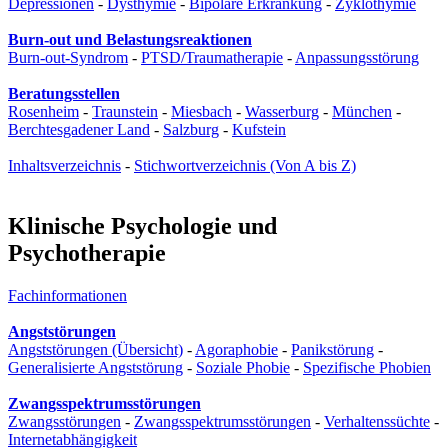
Depressionen
-
Dysthymie
-
Bipolare Erkrankung
-
Zyklothymie
Burn-out und Belastungsreaktionen
Burn-out-Syndrom
-
PTSD/Traumatherapie
-
Anpassungsstörung
Beratungsstellen
Rosenheim
-
Traunstein
-
Miesbach
-
Wasserburg
-
München
-
Berchtesgadener Land
-
Salzburg
-
Kufstein
Inhaltsverzeichnis
-
Stichwortverzeichnis (Von A bis Z)
Klinische Psychologie und
Psychotherapie
Fachinformationen
Angststörungen
Angststörungen (Übersicht)
-
Agoraphobie
-
Panikstörung
-
Generalisierte Angststörung
-
Soziale Phobie
-
Spezifische Phobien
Zwangsspektrumsstörungen
Zwangsstörungen
-
Zwangsspektrumsstörungen
-
Verhaltenssüchte
-
Internetabhängigkeit