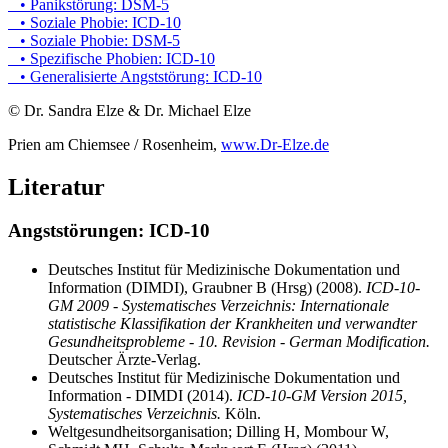
• Panikstörung: DSM-5
• Soziale Phobie: ICD-10
• Soziale Phobie: DSM-5
• Spezifische Phobien: ICD-10
• Generalisierte Angststörung: ICD-10
© Dr. Sandra Elze & Dr. Michael Elze
Prien am Chiemsee / Rosenheim,
www.Dr-Elze.de
Literatur
Angststörungen: ICD-10
Deutsches Institut für Medizinische Dokumentation und
Information (DIMDI), Graubner B (Hrsg) (2008).
ICD-10-
GM 2009 - Systematisches Verzeichnis: Internationale
statistische Klassifikation der Krankheiten und verwandter
Gesundheitsprobleme - 10. Revision - German Modification.
Deutscher Ärzte-Verlag.
Deutsches Institut für Medizinische Dokumentation und
Information - DIMDI (2014).
ICD-10-GM Version 2015,
Systematisches Verzeichnis.
Köln.
Weltgesundheitsorganisation; Dilling H, Mombour W,