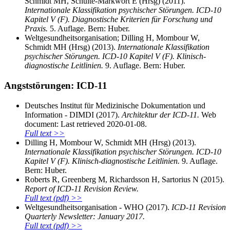
Schmidt MH, Schulte-Markwort E (Hrsg) (2011).
Internationale Klassifikation psychischer Störungen. ICD-10
Kapitel V (F). Diagnostische Kriterien für Forschung und
Praxis.
5. Auflage. Bern: Huber.
Weltgesundheitsorganisation; Dilling H, Mombour W,
Schmidt MH (Hrsg) (2013).
Internationale Klassifikation
psychischer Störungen. ICD-10 Kapitel V (F). Klinisch-
diagnostische Leitlinien.
9. Auflage. Bern: Huber.
Angststörungen: ICD-11
Deutsches Institut für Medizinische Dokumentation und
Information - DIMDI (2017).
Architektur der ICD-11.
Web
document: Last retrieved 2020-01-08.
Full text >>
Dilling H, Mombour W, Schmidt MH (Hrsg) (2013).
Internationale Klassifikation psychischer Störungen. ICD-10
Kapitel V (F). Klinisch-diagnostische Leitlinien.
9. Auflage.
Bern: Huber.
Roberts R, Greenberg M, Richardsson H, Sartorius N (2015).
Report of ICD-11 Revision Review.
Full text (pdf) >>
Weltgesundheitsorganisation - WHO (2017).
ICD-11 Revision
Quarterly Newsletter: January 2017.
Full text (pdf) >>